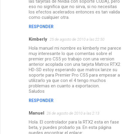
las tarjetas de Nvidia con soporte CUDA), pero
eso no significa que no sirva, si no necesitas
los efectos acelerados entonces es tan valida
como cualquier otra.
RESPONDER
Kimberly
25 de agosto de 2010 a las 22:50
Hola manuel mi nombre es kimberly me parece
muy interesante lo que comentas sobre el
premier pro CS5 yo trabajo con una version
anterior acoplada con una tarjeta Matrox RTX2
HD-SD estoy esperando que matrox lanze su
soporte para Premier Pro CS5 para empesar a
utilizarlo ya que con el 4 tengo muchos
problemas en cuanto a exportacion.
Saludos
RESPONDER
Manuel
26 de agosto de 2010 a las 2:13
Hola. El controlador para la RTX2 esta en fase
beta, y puedes probarlo ya. En esta página
puedes encontrar el enlace: