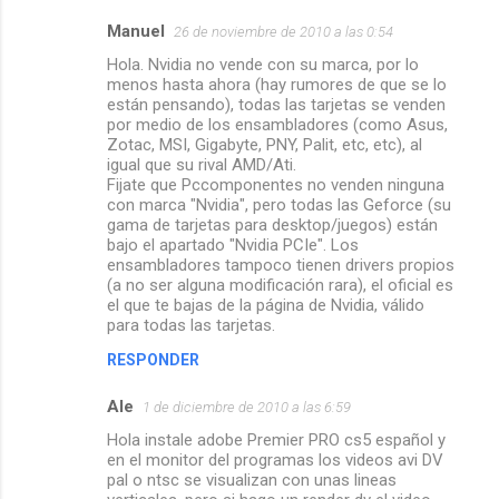
Manuel
26 de noviembre de 2010 a las 0:54
Hola. Nvidia no vende con su marca, por lo
menos hasta ahora (hay rumores de que se lo
están pensando), todas las tarjetas se venden
por medio de los ensambladores (como Asus,
Zotac, MSI, Gigabyte, PNY, Palit, etc, etc), al
igual que su rival AMD/Ati.
Fijate que Pccomponentes no venden ninguna
con marca "Nvidia", pero todas las Geforce (su
gama de tarjetas para desktop/juegos) están
bajo el apartado "Nvidia PCIe". Los
ensambladores tampoco tienen drivers propios
(a no ser alguna modificación rara), el oficial es
el que te bajas de la página de Nvidia, válido
para todas las tarjetas.
RESPONDER
Ale
1 de diciembre de 2010 a las 6:59
Hola instale adobe Premier PRO cs5 español y
en el monitor del programas los videos avi DV
pal o ntsc se visualizan con unas lineas