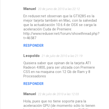
Manuel
20 de junio de 2010 a las 22:12
En reduser.net observan que la GTX285 es la
mejor tarjeta también en Mac, con la salvedad
que la actualización 10.6.4 de OSX se carga la
aceleración Cuda de Premiere:
http://www.reduser.net/forum/showthread.php?
t=46587
RESPONDER
Leopoldo
21 de julio de 2010 a las 21:19
Quisiera saber que opinan de la tarjeta ATI
Radeon 4.800, para ser utizada con Premiere
CS5 en na maquina con 12 Gb de Ram y 8
Procesadores
RESPONDER
Manuel
22 de julio de 2010 a las 12:03
Hola, pues que no tiene soporte para la
aceleración GPU (de momento sólo lo tienen