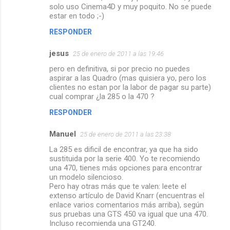
solo uso Cinema4D y muy poquito. No se puede
estar en todo ;-)
RESPONDER
jesus
25 de enero de 2011 a las 19:46
pero en definitiva, si por precio no puedes
aspirar a las Quadro (mas quisiera yo, pero los
clientes no estan por la labor de pagar su parte)
cual comprar ¿la 285 o la 470 ?
RESPONDER
Manuel
25 de enero de 2011 a las 23:38
La 285 es dificil de encontrar, ya que ha sido
sustituida por la serie 400. Yo te recomiendo
una 470, tienes más opciones para encontrar
un modelo silencioso.
Pero hay otras más que te valen: leete el
extenso artículo de David Knarr (encuentras el
enlace varios comentarios más arriba), según
sus pruebas una GTS 450 va igual que una 470.
Incluso recomienda una GT240.