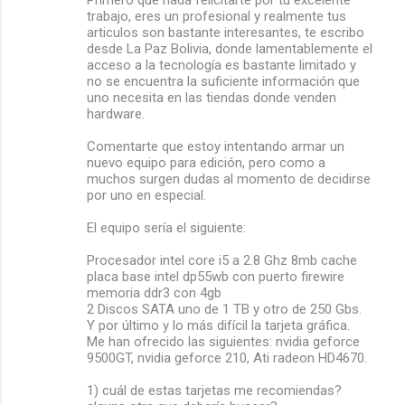
Primero que nada felicitarte por tu excelente
trabajo, eres un profesional y realmente tus
articulos son bastante interesantes, te escribo
desde La Paz Bolivia, donde lamentablemente el
acceso a la tecnología es bastante limitado y
no se encuentra la suficiente información que
uno necesita en las tiendas donde venden
hardware.
Comentarte que estoy intentando armar un
nuevo equipo para edición, pero como a
muchos surgen dudas al momento de decidirse
por uno en especial.
El equipo sería el siguiente:
Procesador intel core i5 a 2.8 Ghz 8mb cache
placa base intel dp55wb con puerto firewire
memoria ddr3 con 4gb
2 Discos SATA uno de 1 TB y otro de 250 Gbs.
Y por último y lo más difícil la tarjeta gráfica.
Me han ofrecido las siguientes: nvidia geforce
9500GT, nvidia geforce 210, Ati radeon HD4670.
1) cuál de estas tarjetas me recomiendas?