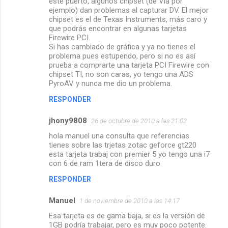
éste puerto, algunos chipset (de Via por
ejemplo) dan problemas al capturar DV. El mejor
chipset es el de Texas Instruments, más caro y
que podrás encontrar en algunas tarjetas
Firewire PCI.
Si has cambiado de gráfica y ya no tienes el
problema pues estupendo, pero si no es así
prueba a comprarte una tarjeta PCI Firewire con
chipset TI, no son caras, yo tengo una ADS
PyroAV y nunca me dio un problema.
RESPONDER
jhony9808
26 de octubre de 2010 a las 21:02
hola manuel una consulta que referencias
tienes sobre las trjetas zotac geforce gt220
esta tarjeta trabaj con premier 5 yo tengo una i7
con 6 de ram 1tera de disco duro.
RESPONDER
Manuel
1 de noviembre de 2010 a las 14:17
Esa tarjeta es de gama baja, si es la versión de
1GB podría trabajar, pero es muy poco potente.