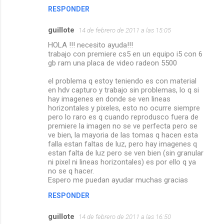
RESPONDER
guillote
14 de febrero de 2011 a las 15:05
HOLA !!! necesito ayuda!!!
trabajo con premiere cs5 en un equipo i5 con 6
gb ram una placa de video radeon 5500
el problema q estoy teniendo es con material
en hdv capturo y trabajo sin problemas, lo q si
hay imagenes en donde se ven lineas
horizontales y pixeles, esto no ocurre siempre
pero lo raro es q cuando reprodusco fuera de
premiere la imagen no se ve perfecta pero se
ve bien, la mayoria de las tomas q hacen esta
falla estan faltas de luz, pero hay imagenes q
estan falta de luz pero se ven bien (sin granular
ni pixel ni lineas horizontales) es por ello q ya
no se q hacer.
Espero me puedan ayudar muchas gracias
RESPONDER
guillote
14 de febrero de 2011 a las 16:50