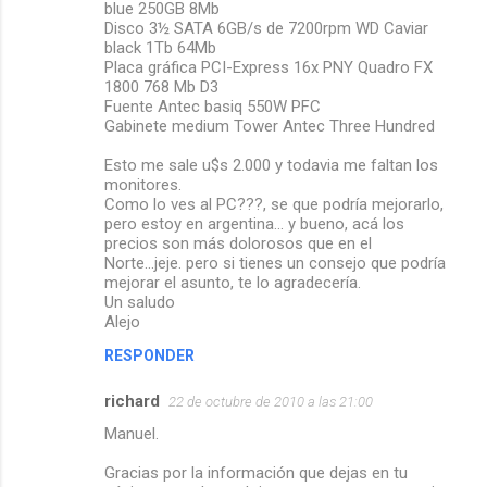
blue 250GB 8Mb
Disco 3½ SATA 6GB/s de 7200rpm WD Caviar
black 1Tb 64Mb
Placa gráfica PCI-Express 16x PNY Quadro FX
1800 768 Mb D3
Fuente Antec basiq 550W PFC
Gabinete medium Tower Antec Three Hundred
Esto me sale u$s 2.000 y todavia me faltan los
monitores.
Como lo ves al PC???, se que podría mejorarlo,
pero estoy en argentina... y bueno, acá los
precios son más dolorosos que en el
Norte...jeje. pero si tienes un consejo que podría
mejorar el asunto, te lo agradecería.
Un saludo
Alejo
RESPONDER
richard
22 de octubre de 2010 a las 21:00
Manuel.
Gracias por la información que dejas en tu