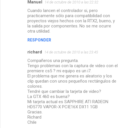
Manuel
14 de octubre de 2010 a las 22:32
Cuando lancen el controlador si, pero
practicamente sólo para compatibilidad con
proyectos viejos hechos con la RTX2, bueno, y
la salida por componentes. No se me ocurre
otra utilidad.
RESPONDER
richard
14 de octubre de 2010 a las 23:45
Compañeros una pregunta.
Tengo problemas con la captura de video con el
premiere cs5 ? mi equipo es un i7.
El problema que me genera es aleatorio y los
clip quedan con unos pequeños rectángulos de
colores.
Tendré que cambiar la tarjeta de video?
La GTX 460 es buena?
Mi tarjeta actual es SAPPHIRE ATI RADEON
HD5770 VAPOR-X PCIE16X DX11 1GB
Gracias.
Richard
Chile