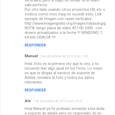
verticales, pero si hago un render dv el video
sale perfecto.
Por otro lado usando otros proyectos HD, etc o
codecs como mov, mpg no sucede esto. Link
ejemplo de imagen con rayas verticales:
http://www.imagengratis.org/images/rayasdv.jpg
NOTA: tengo placa de video ATI HD 5450 , con
drivers actualizados a la fecha !!! WINDOWS 7,
64 bits GRACIA !!!!
RESPONDER
Manuel
5 de diciembre de 2010 a las 1:42
Hola. Esto es la primera vez que lo veo, y no
recuerdo leer algo igual en los foros. Lo mejor
es que te dirigas al servicio de soporte de
Adobe, envíales la foto y todos los datos
relevantes.
RESPONDER
Ale
7 de diciembre de 2010 a las 19:47
Hola Manuel ya he probado enviando esta duda
a soporte de adobe pero no responden, lei en