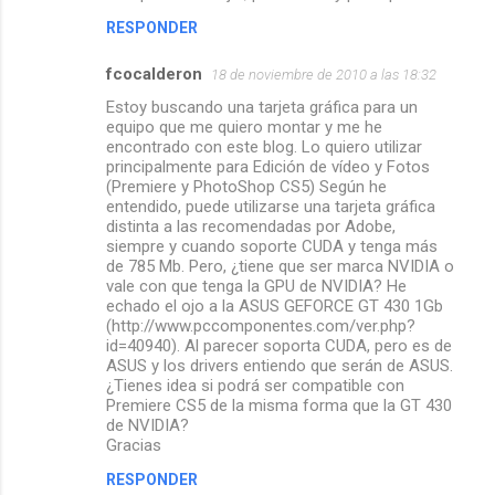
RESPONDER
fcocalderon
18 de noviembre de 2010 a las 18:32
Estoy buscando una tarjeta gráfica para un
equipo que me quiero montar y me he
encontrado con este blog. Lo quiero utilizar
principalmente para Edición de vídeo y Fotos
(Premiere y PhotoShop CS5) Según he
entendido, puede utilizarse una tarjeta gráfica
distinta a las recomendadas por Adobe,
siempre y cuando soporte CUDA y tenga más
de 785 Mb. Pero, ¿tiene que ser marca NVIDIA o
vale con que tenga la GPU de NVIDIA? He
echado el ojo a la ASUS GEFORCE GT 430 1Gb
(http://www.pccomponentes.com/ver.php?
id=40940). Al parecer soporta CUDA, pero es de
ASUS y los drivers entiendo que serán de ASUS.
¿Tienes idea si podrá ser compatible con
Premiere CS5 de la misma forma que la GT 430
de NVIDIA?
Gracias
RESPONDER