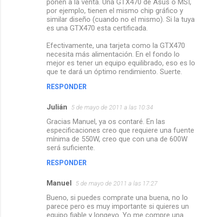
ponen a la venta. Una GTX470 de Asus o MSI,
por ejemplo, tienen el mismo chip gráfico y
similar diseño (cuando no el mismo). Si la tuya
es una GTX470 esta certificada.
Efectivamente, una tarjeta como la GTX470
necesita más alimentación. En el fondo lo
mejor es tener un equipo equilibrado, eso es lo
que te dará un óptimo rendimiento. Suerte.
RESPONDER
Julián
5 de mayo de 2011 a las 10:34
Gracias Manuel, ya os contaré. En las
especificaciones creo que requiere una fuente
mínima de 550W, creo que con una de 600W
será suficiente.
RESPONDER
Manuel
5 de mayo de 2011 a las 17:27
Bueno, si puedes comprate una buena, no lo
parece pero es muy importante si quieres un
equipo fiable y longevo. Yo me compre una