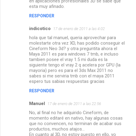
en aplicaciones profesionales 3D se sabe que
esta muy afinado.
RESPONDER
indicotico
17 de enero de 2011 a las 4:02
hola que tal manuel, queria aprovechar para
molestarte otra vez XD, has podido conseguir el
Cineform Neo 3d? y otra preguntita ahora el
Maya 2011 es para windows 7 tmb, e incluso
tambien posee el vray 1.5 mi duda es la
siguiente tengo el vray 2 q acelera por GPU (la
mayoria) pero es para el 3ds Max 2011 no
sabes si me serviria tmb con el maya 2011
espero tus sabias respuestas gracias
RESPONDER
Manuel
17 de enero de 2011 a las 22:56
No, al final no he adquirido Cineform, de
momento editaré en nativo, hay algunas cosas
que no convencen, no terminan de acabar sus
productos, muchos atajos...
En cuanto al 3D, no estoy puesto en ello, yo