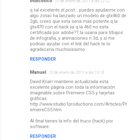
indicotico
10 de enero de 2011 a las 22:22
q tal excelente el post... puedes ayudarme con
algo zotac ha lanzado un modelo de gtx460 de
2gb, crees que esta seria mas potente q la
gtx470 con el hack ya q la 460 no esta
certificada por adobe?? la usaria para trbajos
de infografia, y animaciones n 3d, y si me
podrias ayudar con el link del hack te lo
agradeceria muchisisisimo
RESPONDER
Manuel
13 de enero de 2011 a las 13:15
David Knarr mantiene actualizada esta
excelente página con toda la información
imaginable sobre Premiere CS5 y tarjetas
gráficas:
http://www.studio1productions.com/Articles/Pr
emiereCS5.htm
Al final tienes la info del truco (hack) por
software.
RESPONDER