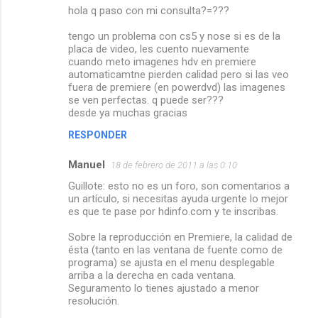
hola q paso con mi consulta?=???
tengo un problema con cs5 y nose si es de la
placa de video, les cuento nuevamente
cuando meto imagenes hdv en premiere
automaticamtne pierden calidad pero si las veo
fuera de premiere (en powerdvd) las imagenes
se ven perfectas. q puede ser???
desde ya muchas gracias
RESPONDER
Manuel
18 de febrero de 2011 a las 0:10
Guillote: esto no es un foro, son comentarios a
un artículo, si necesitas ayuda urgente lo mejor
es que te pase por hdinfo.com y te inscribas.
Sobre la reproducción en Premiere, la calidad de
ésta (tanto en las ventana de fuente como de
programa) se ajusta en el menu desplegable
arriba a la derecha en cada ventana.
Seguramento lo tienes ajustado a menor
resolución.