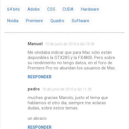
64 bits
Adobe
CS5
CUDA
Hardware
Nvidia
Premiere
Quadro
Software
Manuel
15 de junio de 2010 a las 16:56
C
Me olvidaba indicar que para Mac sólo están
o
disponibles la GTX285 y la FX4800. Pero sobre
m
su rendimiento no tengo datos, en el foro de
Premiere Pro no abundan los usuarios de Mac.
e
RESPONDER
n
t
pedro
16 de junio de 2010 a las 11:56
a
muchas gracias Manolo, justo el tema que
hablamos el otro dia, siempre me aclaras
r
dudas, sobre estos temas.
i
un abrazo
o
s
RESPONDER