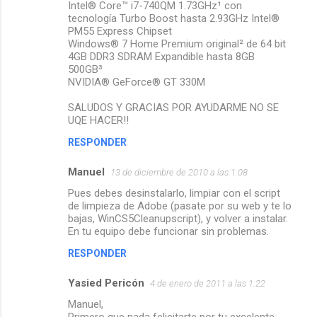
Intel® Core™ i7-740QM 1.73GHz¹ con
tecnología Turbo Boost hasta 2.93GHz Intel®
PM55 Express Chipset
Windows® 7 Home Premium original² de 64 bit
4GB DDR3 SDRAM Expandible hasta 8GB
500GB³
NVIDIA® GeForce® GT 330M
SALUDOS Y GRACIAS POR AYUDARME NO SE
UQE HACER!!
RESPONDER
Manuel
13 de diciembre de 2010 a las 1:08
Pues debes desinstalarlo, limpiar con el script
de limpieza de Adobe (pasate por su web y te lo
bajas, WinCS5Cleanupscript), y volver a instalar.
En tu equipo debe funcionar sin problemas.
RESPONDER
Yasied Pericón
4 de enero de 2011 a las 1:22
Manuel,