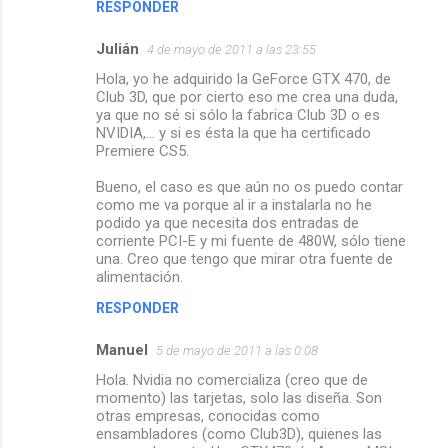
RESPONDER
Julián
4 de mayo de 2011 a las 23:55
Hola, yo he adquirido la GeForce GTX 470, de
Club 3D, que por cierto eso me crea una duda,
ya que no sé si sólo la fabrica Club 3D o es
NVIDIA,... y si es ésta la que ha certificado
Premiere CS5.
Bueno, el caso es que aún no os puedo contar
como me va porque al ir a instalarla no he
podido ya que necesita dos entradas de
corriente PCI-E y mi fuente de 480W, sólo tiene
una. Creo que tengo que mirar otra fuente de
alimentación.
RESPONDER
Manuel
5 de mayo de 2011 a las 0:08
Hola. Nvidia no comercializa (creo que de
momento) las tarjetas, solo las diseña. Son
otras empresas, conocidas como
ensambladores (como Club3D), quienes las