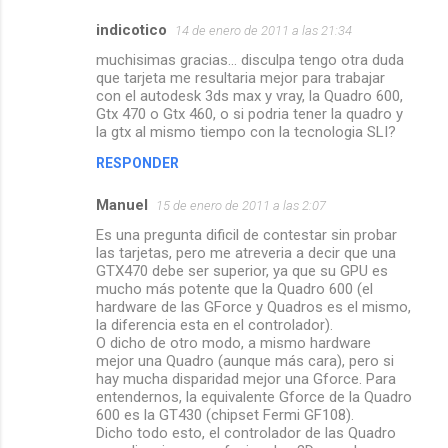
indicotico
14 de enero de 2011 a las 21:34
muchisimas gracias... disculpa tengo otra duda
que tarjeta me resultaria mejor para trabajar
con el autodesk 3ds max y vray, la Quadro 600,
Gtx 470 o Gtx 460, o si podria tener la quadro y
la gtx al mismo tiempo con la tecnologia SLI?
RESPONDER
Manuel
15 de enero de 2011 a las 2:07
Es una pregunta dificil de contestar sin probar
las tarjetas, pero me atreveria a decir que una
GTX470 debe ser superior, ya que su GPU es
mucho más potente que la Quadro 600 (el
hardware de las GForce y Quadros es el mismo,
la diferencia esta en el controlador).
O dicho de otro modo, a mismo hardware
mejor una Quadro (aunque más cara), pero si
hay mucha disparidad mejor una Gforce. Para
entendernos, la equivalente Gforce de la Quadro
600 es la GT430 (chipset Fermi GF108).
Dicho todo esto, el controlador de las Quadro