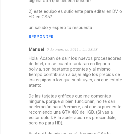
alguna otra que debería buscar?
2) este equipo es suficiente para editar en DV o
HD en CS5?
un saludo y espero tu respuesta
RESPONDER
Manuel
9 de enero de 2011 a las 23:28
Hola. Acaban de salir los nuevos procesadores
de Intel, no se cuanto tardaran en llegar a
bolivia, son bastante potentes y al mismo
tiempo contribuiran a bajar algo los precios de
los equipos a los que sustituyen, asi que estate
atento.
De las tarjetas gráficas que me comentas
ninguna, porque si bien funcionan, no te dan
aceleración para Premiere, así que si puedes te
recomiendo una GTX 460 de 1GB. (Si vas a
editar solo DV la aceleración es prescindible,
pero no para HD).
Si el soft de edición será Premiere CS5 te