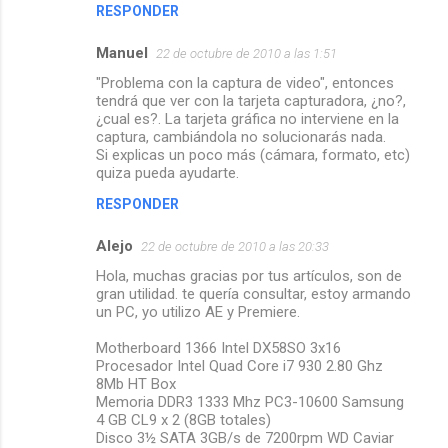
RESPONDER
Manuel
22 de octubre de 2010 a las 1:51
"Problema con la captura de video", entonces
tendrá que ver con la tarjeta capturadora, ¿no?,
¿cual es?. La tarjeta gráfica no interviene en la
captura, cambiándola no solucionarás nada.
Si explicas un poco más (cámara, formato, etc)
quiza pueda ayudarte.
RESPONDER
Alejo
22 de octubre de 2010 a las 20:33
Hola, muchas gracias por tus artículos, son de
gran utilidad. te quería consultar, estoy armando
un PC, yo utilizo AE y Premiere.
Motherboard 1366 Intel DX58SO 3x16
Procesador Intel Quad Core i7 930 2.80 Ghz
8Mb HT Box
Memoria DDR3 1333 Mhz PC3-10600 Samsung
4 GB CL9 x 2 (8GB totales)
Disco 3½ SATA 3GB/s de 7200rpm WD Caviar