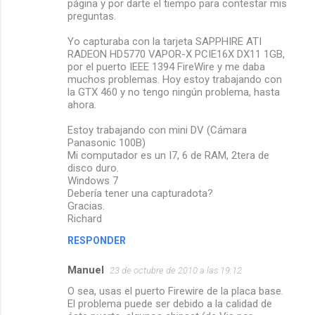
página y por darte el tiempo para contestar mis
preguntas.
Yo capturaba con la tarjeta SAPPHIRE ATI
RADEON HD5770 VAPOR-X PCIE16X DX11 1GB,
por el puerto IEEE 1394 FireWire y me daba
muchos problemas. Hoy estoy trabajando con
la GTX 460 y no tengo ningún problema, hasta
ahora.
Estoy trabajando con mini DV (Cámara
Panasonic 100B)
Mi computador es un I7, 6 de RAM, 2tera de
disco duro.
Windows 7
Debería tener una capturadota?
Gracias.
Richard
RESPONDER
Manuel
23 de octubre de 2010 a las 19:12
O sea, usas el puerto Firewire de la placa base.
El problema puede ser debido a la calidad de