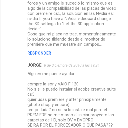
foros y un amigo le sucedió lo mismo que es
algo de la compatibilidad de las placas de video
con premeire cs5, la solución en las Nvidia es:
nvidia If you have a NVidia videocard change
the 3D settings to "Let the 3D application
decide"
Cosa que mi placa no trae, momentáneamente
lo soluciono tildando desde el monitor de
premiere que me muestre sin campos....
RESPONDER
JORGE
8 de diciembre de 2010 a las 19:24
Alguien me puede ayudar.
compre la sony VAIO F 120.
No s si le puedo instalar el adobe creative suite
cs5
quier usas premiere y after principalmente
(photo shop y encore)
tengo duda? no se si lo instale mal pero el
PREMIERE no me marco al iniciar proyecto las
carpetas de HD, solo DV y DVCPRO
SE RA POR EL PORCESADOR O QUE PASA???