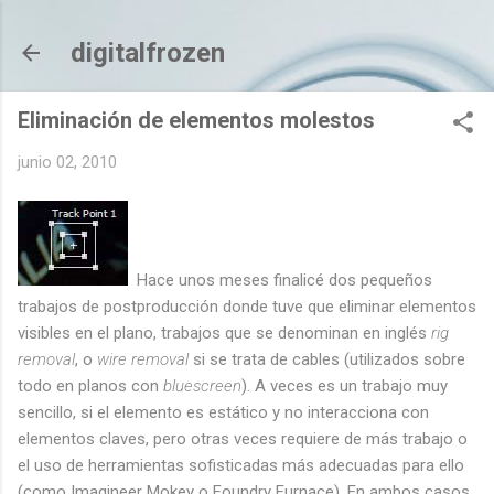
Ir al contenido principal
digitalfrozen
Eliminación de elementos molestos
junio 02, 2010
Hace unos meses finalicé dos pequeños
trabajos de postproducción donde tuve que eliminar elementos
visibles en el plano, trabajos que se denominan en inglés
rig
removal
, o
wire removal
si se trata de cables (utilizados sobre
todo en planos con
bluescreen
). A veces es un trabajo muy
sencillo, si el elemento es estático y no interacciona con
elementos claves, pero otras veces requiere de más trabajo o
el uso de herramientas sofisticadas más adecuadas para ello
(como Imagineer Mokey o Foundry Furnace). En ambos casos