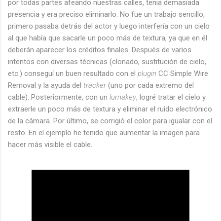
por todas partes afeando nuestras calles, tenia demasiada
presencia y era preciso eliminarlo. No fue un trabajo sencillo,
primero pasaba detrás del actor y luego interfería con un cielo
al que había que sacarle un poco más de textura, ya que en él
deberán aparecer los créditos finales. Después de varios
intentos con diversas técnicas (clonado, sustitución de cielo,
etc.) conseguí un buen resultado con el
plugin
CC Simple Wire
Removal y la ayuda del
tracker
(uno por cada extremo del
cable). Posteriormente, con un
lumakey
, logré tratar el cielo y
extraerle un poco más de textura y eliminar el ruido electrónico
de la cámara. Por último, se corrigió el color para igualar con el
resto. En el ejemplo he tenido que aumentar la imagen para
hacer más visible el cable.