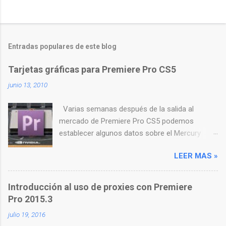
P
u
b
l
Entradas populares de este blog
i
c
Tarjetas gráficas para Premiere Pro CS5
a
r
junio 13, 2010
u
n
Varias semanas después de la salida al
c
o
mercado de Premiere Pro CS5 podemos
m
establecer algunos datos sobre el Mercury
e
Playback Engine , su nuevo motor de
n
t
LEER MAS »
reproducción y render . Bajo este rimbombante
a
nombre se esconden varias tecnologías
r
reunidas para que Premiere Pro aumente su
i
Introducción al uso de proxies con Premiere
o
rendimiento de forma espectacular. Si bien la
Pro 2015.3
utilización de la GPU del sistema (en este caso
julio 19, 2016
de Nvidia) puede ser su elemento más