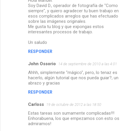
Hola Manuel.
o
Soy David D., operador de fotografía de "Como
m
siempre", y quiero agradecer tu buen trabajo en
esos complicados arreglos que has efectuado
e
sobre las imágenes originales.
Me gusta tu blog y que expongas estos
n
interesantes procesos de trabajo.
t
Un saludo
a
r
RESPONDER
i
John Ossorio
14 de septiembre de 2010 a las 4:01
o
Ahhh, simplemente "mágico", pero, lo tenaz es
s
hacerlo, algún tutorial que nos pueda guiar?, un
abrazo y gracias
RESPONDER
Carloss
19 de octubre de 2012 a las 18:50
Estas tareas son sumamente complicadas!!!
Enhorabuena, los que empezamos con esto os
admiramos!